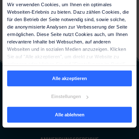
ipsum dolor sit amet.
Wir verwenden Cookies, um Ihnen ein optimales
Webseiten-Erlebnis zu bieten. Dazu zählen Cookies, die
[gravityform id="1" title="false"]
für den Betrieb der Seite notwendig sind, sowie solche,
die anonymisierte Analysen zur Verbesserung der Seite
ermöglichen. Diese Seite nutzt Cookies auch, um Ihnen
relevantere Inhalte bei Websuchen, auf anderen
Webseiten und in sozialen Medien anzuzeigen. Klicken
Sie auf "Alle akzeptieren", um direkt zur Website zu
gelangen oder klicken Sie auf "Einstellungen im Detail",
um detaillierte Beschreibungen der eingesetzten Cookies
Alle akzeptieren
anzuzeigen und zu verwalten. Weitere Informationen
finden Sie auf der Seite
Datenschutzhinweise
.
Lesen Sie unser Impressum.
Einstellungen
Alle ablehnen