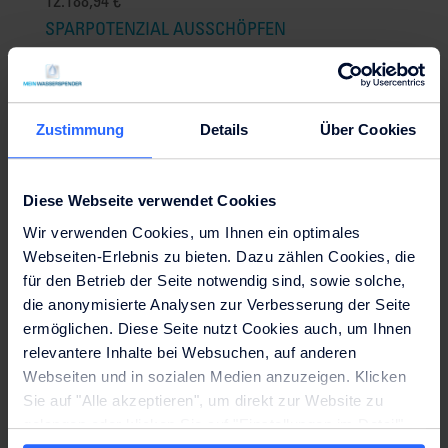
12.188,94 €
SPARPOTENZIAL AUSSCHÖPFEN
MEHR ERFAHREN
KOSTENERSPARNIS AUF BASIS IHRER
ANGABEN
Zustimmung
Details
Über Cookies
WASSERFLASCHEN
340
Plastikflaschen
Diese Webseite verwendet Cookies
220
Kisten
die geschleppt werden müssen
Wir verwenden Cookies, um Ihnen ein optimales
13.200 €
/ Jahr
Webseiten-Erlebnis zu bieten. Dazu zählen Cookies, die
für den Betrieb der Seite notwendig sind, sowie solche,
WASSERSPENDER
die anonymisierte Analysen zur Verbesserung der Seite
ermöglichen. Diese Seite nutzt Cookies auch, um Ihnen
Keine
Plastikflaschen
relevantere Inhalte bei Websuchen, auf anderen
Keine Kisten
die geschleppt werden müssen
Webseiten und in sozialen Medien anzuzeigen. Klicken
Sie auf "Alle akzeptieren", um direkt zur Website zu
Bis zu
12.188,94 €
Ersparnis
gelangen oder klicken Sie auf "Einstellungen im Detail",
6.792 €
/ Jahr