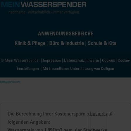
ANWENDUNGSBEREICHE
Klinik & Pflege
|
Büro & Industrie
|
Schule & Kita
© Mein Wasserspender |
Impressum
|
Datenschutzhinweise
|
Cookies
|
Cookie-
Einstellungen
| Mit freundlicher Unterstützung von
Culligan
AUSGEZEICHNET.ORG
Die Berechnung Ihrer Kostenersparnis basiert auf
folgenden Angaben:
Wasserpreis von 1,89€/m3 gem. der Stadtwerke