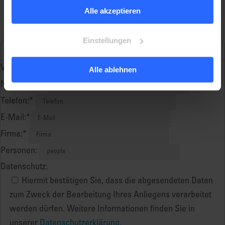
um detaillierte Beschreibungen der eingesetzten Cookies
ANGEBOT EINHOLEN
Alle akzeptieren
anzuzeigen und zu verwalten. Weitere Informationen
Berechnungsgrundlage anzeigen
finden Sie auf der Seite
Datenschutzhinweise
.
Lesen Sie unser Impressum.
Einstellungen
Vorname:*
Alle ablehnen
Nachname:*
Telefon:*
E-Mail:*
Firma:*
Personen:
Datenschutz:
Hiermit bestätigen Sie, dass die abgesendeten Daten
zum Zweck der Bearbeitung Ihres Anliegens verarbeitet
werden dürfen. Weitere Informationen finden Sie in
unserer
Datenschutzerklärung
.