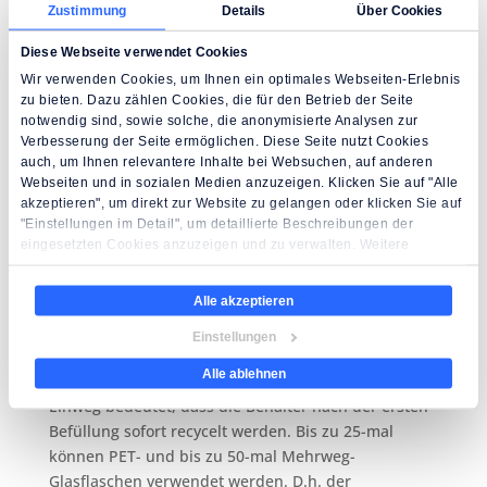
geschreddert. Dieses Vorgehen spart Platz und
Zustimmung
Details
Über Cookies
damit Energie beim Transport. In der Ökobilanz, d.h.
Im gesamten Lebenszyklus schneidet Einweg aber
Diese Webseite verwendet Cookies
deutlich schlechter ab, weswegen bei der
Wir verwenden Cookies, um Ihnen ein optimales Webseiten-Erlebnis
zu bieten. Dazu zählen Cookies, die für den Betrieb der Seite
Getränkeversorgung immer auf Mehrweg gesetzt
notwendig sind, sowie solche, die anonymisierte Analysen zur
werden sollte.
Verbesserung der Seite ermöglichen. Diese Seite nutzt Cookies
auch, um Ihnen relevantere Inhalte bei Websuchen, auf anderen
Lassen Sie sich also nicht von einer Pfandflasche
Webseiten und in sozialen Medien anzuzeigen. Klicken Sie auf "Alle
täuschen. Eine Pfandflasche ist keine Garantie für
akzeptieren", um direkt zur Website zu gelangen oder klicken Sie auf
Nachhaltigkeit.
"Einstellungen im Detail", um detaillierte Beschreibungen der
eingesetzten Cookies anzuzeigen und zu verwalten. Weitere
Informationen finden Sie auf der Seite
Datenschutzhinweise
.
Lesen Sie unser Impressum.
Warum sollte auf Einwegflaschen
Alle akzeptieren
verzichtet werden?
Einstellungen
Alle ablehnen
Einweg bedeutet, dass die Behälter nach der ersten
Befüllung sofort recycelt werden. Bis zu 25-mal
können PET- und bis zu 50-mal Mehrweg-
Glasflaschen verwendet werden. D.h. der